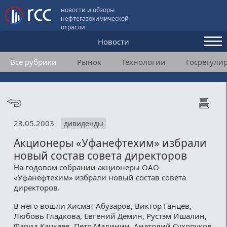
новости и обзоры
нефтегазохимической
отрасли
Новости
Все рубрики
Рынок
Технологии
Госрегули
Аналитика и мнения
Конференции
Видео
23.05.2003
дивиденды
Подписка
Акционеры «Уфанефтехим» избрали
новый состав совета директоров
Пользовательское соглашение
На годовом собрании акционеры ОАО
«Уфанефтехим» избрали новый состав совета
Медиакит
директоров.
В него вошли Хисмат Абузаров, Виктор Ганцев,
Контакты
Любовь Гладкова, Евгений Демин, Рустэм Ишалин,
Фарид Качкаев, Петр Малинин, Анатолий Сухоруков,