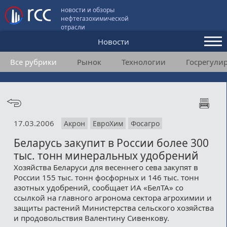
новости и обзоры
нефтегазохимической
отрасли
Новости
Все рубрики
Рынок
Технологии
Госрегули
Аналитика и мнения
Конференции
Видео
17.03.2006
Акрон
ЕвроХим
Фосагро
Подписка
Беларусь закупит в России более 300
тыс. тонн минеральных удобрений
Пользовательское соглашение
Хозяйства Беларуси для весеннего сева закупят в
России 155 тыс. тонн фосфорных и 146 тыс. тонн
Медиакит
азотных удобрений, сообщает ИА «БелТА» со
ссылкой на главного агронома сектора агрохимии и
Контакты
защиты растений Министерства сельского хозяйства
и продовольствия Валентину Сивенкову.