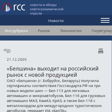
новости и обзоры
нефтегазохимической
отрасли
Новости
Все рубрики
Рынок
Технологии
Госрегули
Аналитика и мнения
Конференции
Видео
21.12.2005
Подписка
«Белшина» выходит на российский
рынок с новой продукцией
ОАО «Белшина» (г. Бобруйск, Беларусь) получила
Пользовательское соглашение
сертификаты соответствия Госстандарта РФ на три
новых модели шин — Бел-113 для легковых
Медиакит
автомашин и микроавтобусов, Бел-116 для грузовых
автомашин МАЗ, КамАЗ, КрАЗ, а также Бел-118 с
Контакты
металлокордом для междугородних туристических
автобусов, передает ИА «БелТА».