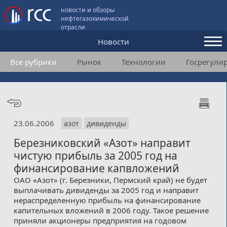
новости и обзоры
нефтегазохимической
отрасли
Новости
Все рубрики
Рынок
Технологии
Госрегули
Аналитика и мнения
Конференции
Видео
23.06.2006
азот
дивиденды
Подписка
Березниковский «Азот» направит
чистую прибыль за 2005 год на
Пользовательское соглашение
финансирование капвложений
ОАО «Азот» (г. Березники, Пермский край) не будет
Медиакит
выплачивать дивиденды за 2005 год и направит
нераспределенную прибыль на финансирование
Контакты
капительных вложений в 2006 году. Такое решение
приняли акционеры предприятия на годовом