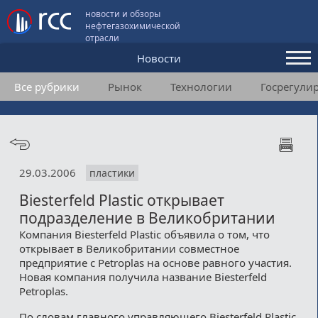
новости и обзоры
нефтегазохимической
отрасли
Новости
Все рубрики
Рынок
Технологии
Госрегули
Аналитика и мнения
Конференции
Видео
29.03.2006
пластики
Подписка
Biesterfeld Plastic открывает
подразделение в Великобритании
Пользовательское соглашение
Компания Biesterfeld Plastic объявила о том, что
открывает в Великобритании совместное
Медиакит
предприятие с Petroplas на основе равного участия.
Новая компания получила название Biesterfeld
Контакты
Petroplas.
По словам главного управляющего Biesterfeld Plastic