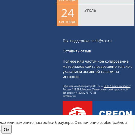
24
Уголь
сентября
Тех. поддержка: tech@rcc.ru
Оставить отзыв
Полное или частичное копирование
материалов сайта разрешено только с
указанием активной ссылки на
источник
Официальный оператор RCC.ru —
ООО "Communicationz"
Россия, 119296, Москва, Университетский проспект, 9
Телефон: +7 (495) 276-77-88
info@rcc.ru
йлах или измените настройки браузера. Отключение cookie-файлов
.