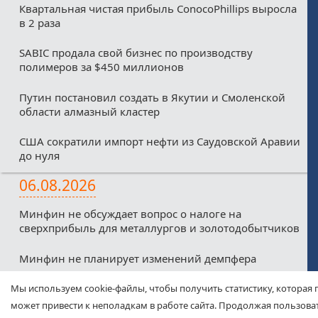
Квартальная чистая прибыль ConocoPhillips выросла
в 2 раза
SABIC продала свой бизнес по производству
полимеров за $450 миллионов
Путин постановил создать в Якутии и Смоленской
области алмазный кластер
США сократили импорт нефти из Саудовской Аравии
до нуля
06.08.2026
Минфин не обсуждает вопрос о налоге на
сверхприбыль для металлургов и золотодобытчиков
Минфин не планирует изменений демпфера
Минфин против любых налоговых льгот для малых
Мы используем cookie-файлы, чтобы получить статистику, которая 
нефтекомпаний из-за дефицитного бюджета
может привести к неполадкам в работе сайта. Продолжая пользоват