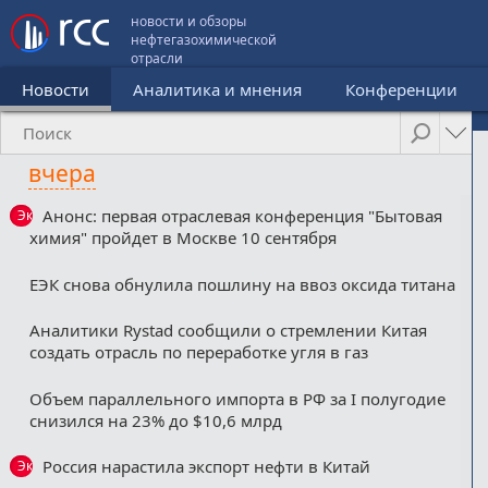
новости и обзоры
нефтегазохимической
отрасли
Новости
Аналитика и мнения
Конференции
вчера
Анонс: первая отраслевая конференция "Бытовая
Эксклюзив
химия" пройдет в Москве 10 сентября
ЕЭК снова обнулила пошлину на ввоз оксида титана
Аналитики Rystad сообщили о стремлении Китая
создать отрасль по переработке угля в газ
Объем параллельного импорта в РФ за I полугодие
снизился на 23% до $10,6 млрд
Россия нарастила экспорт нефти в Китай
Эксклюзив