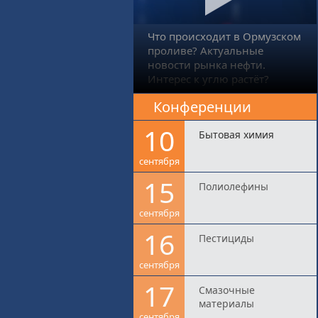
Что происходит в Ормузском
проливе? Актуальные
новости рынка нефти.
Интерес к углю растёт?
Конференции
10
Бытовая химия
сентября
15
Полиолефины
сентября
16
Пестициды
сентября
17
Смазочные
материалы
сентября