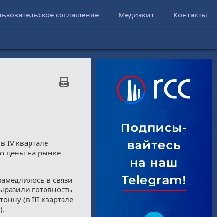
льзовательское соглашение
Медиакит
Контакты
в IV квартале
то цены на рынке
замедлилось в связи
выразили готовность
онну (в III квартале
).