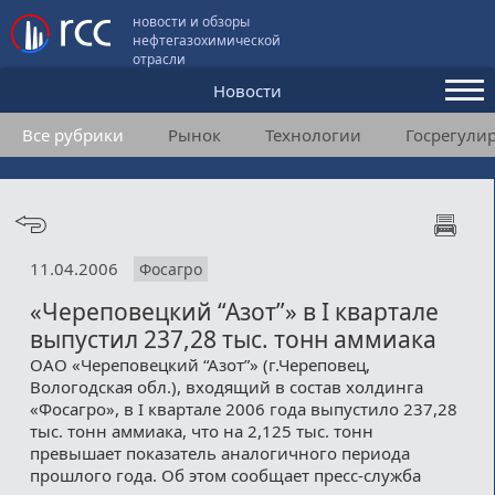
новости и обзоры
нефтегазохимической
отрасли
Новости
Все рубрики
Рынок
Технологии
Госрегули
Аналитика и мнения
Конференции
Видео
11.04.2006
Фосагро
Подписка
«Череповецкий “Азот”» в I квартале
выпустил 237,28 тыс. тонн аммиака
Пользовательское соглашение
ОАО «Череповецкий “Азот”» (г.Череповец,
Вологодская обл.), входящий в состав холдинга
Медиакит
«Фосагро», в I квартале 2006 года выпустило 237,28
тыс. тонн аммиака, что на 2,125 тыс. тонн
Контакты
превышает показатель аналогичного периода
прошлого года. Об этом сообщает пресс-служба