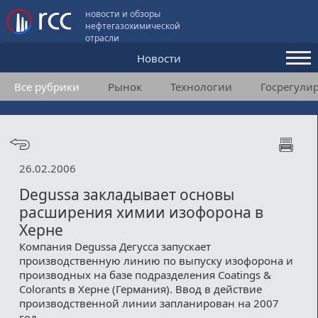
новости и обзоры
нефтегазохимической
отрасли
Новости
Все рубрики
Рынок
Технологии
Госрегули
Аналитика и мнения
Конференции
Видео
26.02.2006
Подписка
Degussa закладывает основы
расширения химии изофорона в
Херне
Пользовательское соглашение
Компания Degussa Дегусса запускает
производственную линию по выпуску изофорона и
Медиакит
производных на базе подразделения Coatings &
Colorants в Херне (Германия). Ввод в действие
Контакты
производственной линии запланирован на 2007
год.