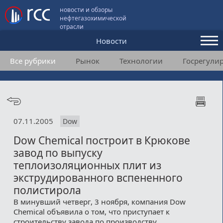
новости и обзоры
нефтегазохимической
отрасли
Новости
Все рубрики
Рынок
Технологии
Госрегули
Аналитика и мнения
Конференции
Видео
07.11.2005
Dow
Подписка
Dow Chemical построит в Крюкове
завод по выпуску
Пользовательское соглашение
теплоизоляционных плит из
экструдированного вспененного
Медиакит
полистирола
В минувший четверг, 3 ноября, компания Dow
Контакты
Chemical объявила о том, что приступает к
строительству завода по производству