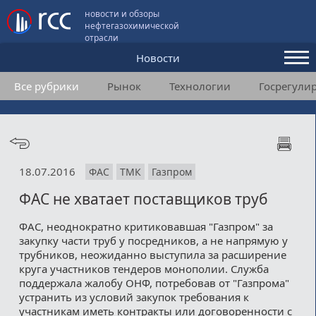
новости и обзоры
нефтегазохимической
отрасли
Новости
Все рубрики
Рынок
Технологии
Госрегули
Аналитика и мнения
Конференции
Видео
18.07.2016
ФАС
ТМК
Газпром
Подписка
ФАС не хватает поставщиков труб
ФАС, неоднократно критиковавшая "Газпром" за
Пользовательское соглашение
закупку части труб у посредников, а не напрямую у
трубников, неожиданно выступила за расширение
Медиакит
круга участников тендеров монополии. Служба
поддержала жалобу ОНФ, потребовав от "Газпрома"
Контакты
устранить из условий закупок требования к
участникам иметь контракты или договоренности с