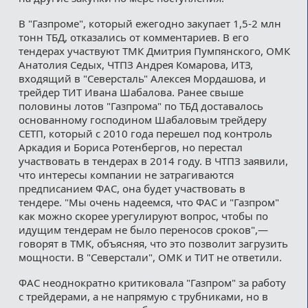
В "Газпроме", который ежегодно закупает 1,5-2 млн
тонн ТБД, отказались от комментариев. В его
тендерах участвуют ТМК Дмитрия Пумпянского, ОМК
Анатолия Седых, ЧТПЗ Андрея Комарова, ИТЗ,
входящий в "Северсталь" Алексея Мордашова, и
трейдер ТИТ Ивана Шабалова. Ранее свыше
половины лотов "Газпрома" по ТБД доставалось
основанному господином Шабаловым трейдеру
СЕТП, который с 2010 года перешел под контроль
Аркадия и Бориса Ротенбергов, но перестал
участвовать в тендерах в 2014 году. В ЧТПЗ заявили,
что интересы компании не затрагиваются
предписанием ФАС, она будет участвовать в
тендере. "Мы очень надеемся, что ФАС и "Газпром"
как можно скорее урегулируют вопрос, чтобы по
идущим тендерам не было переносов сроков",—
говорят в ТМК, объясняя, что это позволит загрузить
мощности. В "Северстали", ОМК и ТИТ не ответили.
ФАС неоднократно критиковала "Газпром" за работу
с трейдерами, а не напрямую с трубниками, но в