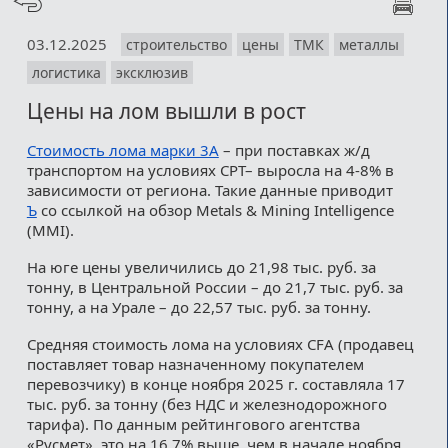
03.12.2025
строительство
цены
ТМК
металлы
логистика
эксклюзив
Цены на лом вышли в рост
Стоимость лома марки 3А
– при поставках ж/д
транспортом на условиях CPT– выросла на 4-8% в
зависимости от региона. Такие данные приводит
Ъ
со ссылкой на обзор Metals & Mining Intelligence
(MMI).
На юге цены увеличились до 21,98 тыс. руб. за
тонну, в Центральной России – до 21,7 тыс. руб. за
тонну, а на Урале – до 22,57 тыс. руб. за тонну.
Средняя стоимость лома на условиях CFA (продавец
поставляет товар назначенному покупателем
перевозчику) в конце ноября 2025 г. составляла 17
тыс. руб. за тонну (без НДС и железнодорожного
тарифа). По данным рейтингового агентства
«Русмет», это на 16,7% выше, чем в начале ноября.