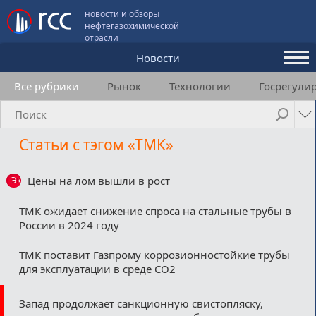
новости и обзоры
нефтегазохимической
отрасли
Новости
Все рубрики
Рынок
Технологии
Госрегули
Аналитика и мнения
Конференции
Статьи с тэгом «ТМК»
Видео
Подписка
Цены на лом вышли в рост
Эксклюзив
ТМК ожидает снижение спроса на стальные трубы в
России в 2024 году
Пользовательское соглашение
ТМК поставит Газпрому коррозионностойкие трубы
Медиакит
для эксплуатации в среде СО2
Контакты
Запад продолжает санкционную свистопляску,