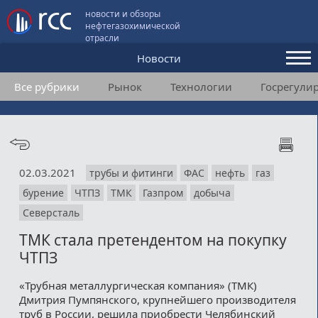
новости и обзоры
нефтегазохимической
отрасли
Новости
Все рубрики
Рынок
Технологии
Госрегули
Аналитика и мнения
Конференции
Видео
02.03.2021
трубы и фитинги
ФАС
нефть
газ
Подписка
бурение
ЧТПЗ
ТМК
Газпром
добыча
Северсталь
Пользовательское соглашение
ТМК стала претендентом на покупку
ЧТПЗ
Медиакит
«Трубная металлургическая компания» (ТМК)
Контакты
Дмитрия Пумпянского, крупнейшего производителя
труб в России, решила приобрести Челябинский