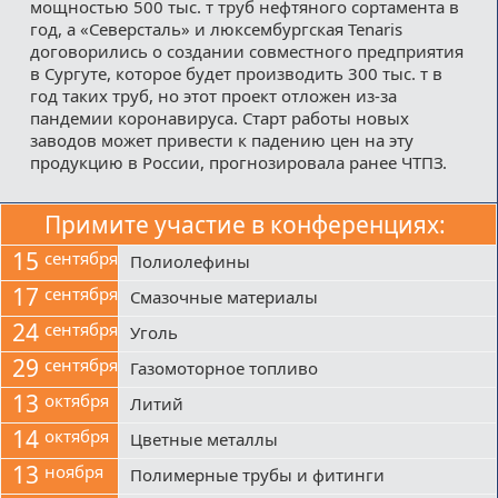
мощностью 500 тыс. т труб нефтяного сортамента в
год, а «Северсталь» и люксембургская Tenaris
договорились о создании совместного предприятия
в Сургуте, которое будет производить 300 тыс. т в
год таких труб, но этот проект отложен из-за
пандемии коронавируса. Старт работы новых
заводов может привести к падению цен на эту
продукцию в России, прогнозировала ранее ЧТПЗ.
Примите участие в конференциях:
15
сентября
Полиолефины
17
сентября
Смазочные материалы
24
сентября
Уголь
29
сентября
Газомоторное топливо
13
октября
Литий
14
октября
Цветные металлы
13
ноября
Полимерные трубы и фитинги