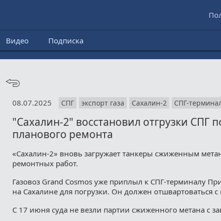
По
Видео
Подписка
08.07.2025
СПГ
экспорт газа
Сахалин-2
СПГ-термина
"Сахалин-2" восстановил отгрузки СПГ п
планового ремонта
«Сахалин-2» вновь загружает танкеры сжиженным мета
ремонтных работ.
Газовоз Grаnd Соsmоs уже приплыл к СПГ-терминалу Пр
на Сахалине для погрузки. Он должен отшвартоваться с 
С 17 июня суда не везли партии сжиженного метана с за