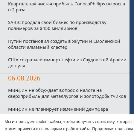
Квартальная чистая прибыль ConocoPhillips выросла
в 2 раза
SABIC продала свой бизнес по производству
полимеров за $450 миллионов
Путин постановил создать в Якутии и Смоленской
области алмазный кластер
США сократили импорт нефти из Саудовской Аравии
до нуля
06.08.2026
Минфин не обсуждает вопрос о налоге на
сверхприбыль для металлургов и золотодобытчиков
Минфин не планирует изменений демпфера
Минфин против любых налоговых льгот для малых
Мы используем cookie-файлы, чтобы получить статистику, которая 
нефтекомпаний из-за дефицитного бюджета
может привести к неполадкам в работе сайта. Продолжая пользоват