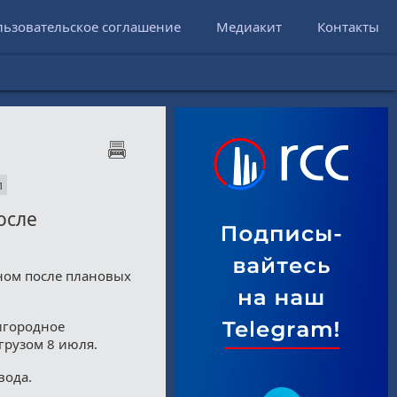
льзовательское соглашение
Медиакит
Контакты
л
осле
ном после плановых
игородное
грузом 8 июля.
вода.