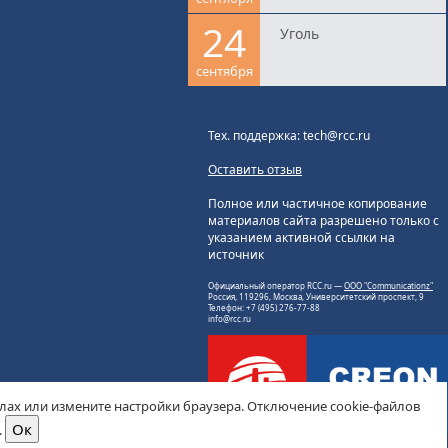
24
Уголь
сентября
Тех. поддержка: tech@rcc.ru
Оставить отзыв
Полное или частичное копирование
материалов сайта разрешено только с
указанием активной ссылки на
источник
Официальный оператор RCC.ru —
ООО "Communicationz"
Россия, 119296, Москва, Университетский проспект, 9
Телефон: +7 (495) 276-77-88
info@rcc.ru
йлах или измените настройки браузера. Отключение cookie-файлов
.