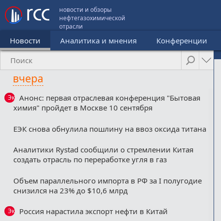
новости и обзоры
нефтегазохимической
отрасли
Новости
Аналитика и мнения
Конференции
вчера
Анонс: первая отраслевая конференция "Бытовая
Эксклюзив
химия" пройдет в Москве 10 сентября
ЕЭК снова обнулила пошлину на ввоз оксида титана
Аналитики Rystad сообщили о стремлении Китая
создать отрасль по переработке угля в газ
Объем параллельного импорта в РФ за I полугодие
снизился на 23% до $10,6 млрд
Россия нарастила экспорт нефти в Китай
Эксклюзив