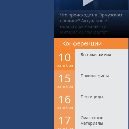
Что происходит в Ормузском
проливе? Актуальные
новости рынка нефти.
Интерес к углю растёт?
Конференции
10
Бытовая химия
сентября
15
Полиолефины
сентября
16
Пестициды
сентября
17
Смазочные
материалы
сентября