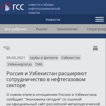
новости и обзоры
нефтегазохимической
отрасли
Новости
Все рубрики
Рынок
Технологии
Госрегули
Аналитика и мнения
Конференции
Видео
09.03.2021
трубы и фитинги
Узбекистан
Подписка
Узбекнефтегаз
ТМК
Россия и Узбекистан расширяют
Пользовательское соглашение
сотрудничество в нефтегазовом
секторе
Медиакит
О новом этапе в отношениях России и Узбекистана
Контакты
сообщает "Экономика сегодня" со ссылкой
на официальный сайт российской металлургической