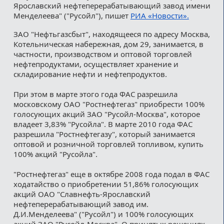
Ярославский нефтеперерабатывающий завод имени
Менделеева" ("Русойл"), пишет
РИА «Новости».
ЗАО "Нефтьгазсбыт", находящееся по адресу Москва,
Котельническая набережная, дом 29, занимается, в
частности, производством и оптовой торговлей
нефтепродуктами, осуществляет хранение и
складирование нефти и нефтепродуктов.
При этом в марте этого года ФАС разрешила
московскому ОАО "Ростнефтегаз" приобрести 100%
голосующих акций ЗАО "Русойл-Москва", которое
владеет 3,83% "Русойла". В марте 2010 года ФАС
разрешила "Ростнефтегазу", который занимается
оптовой и розничной торговлей топливом, купить
100% акций "Русойла".
"Ростнефтегаз" еще в октябре 2008 года подал в ФАС
ходатайство о приобретении 51,86% голосующих
акций ОАО "Славнефть-Ярославский
нефтеперерабатывающий завод им.
Д.И.Менделеева" ("Русойл") и 100% голосующих
акций ЗАО "Русойл-Москва". О принятых решениях