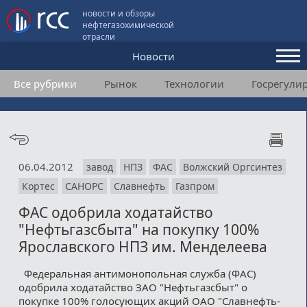
новости и обзоры
нефтегазохимической
отрасли
Новости
Все рубрики
Рынок
Технологии
Госрегули
Аналитика и мнения
Конференции
Видео
06.04.2012
завод
НПЗ
ФАС
Волжский Оргсинтез
Подписка
Кортес
САНОРС
Славнефть
Газпром
ФАС одобрила ходатайство
Пользовательское соглашение
"Нефтьгазсбыта" на покупку 100%
Ярославского НПЗ им. Менделеева
Медиакит
Федеральная антимонопольная служба (ФАС)
Контакты
одобрила ходатайство ЗАО "Нефтьгазсбыт" о
покупке 100% голосующих акций ОАО "Славнефть-