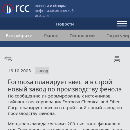
новости и обзоры
нефтегазохимической
отрасли
Новости
Все рубрики
Рынок
Технологии
Госрегули
Аналитика и мнения
Конференции
Видео
16.10.2003
завод
Подписка
Formosa планирует ввести в строй
новый завод по производству фенола
Пользовательское соглашение
По сообщению информированных источников,
тайваньская корпорация Formosa Chemical and Fiber
Медиакит
Corp. планирует ввести в строй свой новый завод по
производству фенола.
Контакты
Мощность завода составит 200 тыс. тонн фенолов в
год. Срок ввода в эксплуатацию — первое полугодие