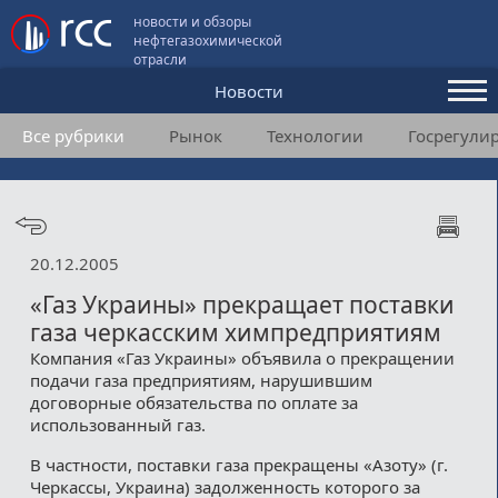
новости и обзоры
нефтегазохимической
отрасли
Новости
Все рубрики
Рынок
Технологии
Госрегули
Аналитика и мнения
Конференции
Видео
20.12.2005
Подписка
«Газ Украины» прекращает поставки
газа черкасским химпредприятиям
Компания «Газ Украины» объявила о прекращении
Пользовательское соглашение
подачи газа предприятиям, нарушившим
договорные обязательства по оплате за
Медиакит
использованный газ.
Контакты
В частности, поставки газа прекращены «Азоту» (г.
Черкассы, Украина) задолженность которого за