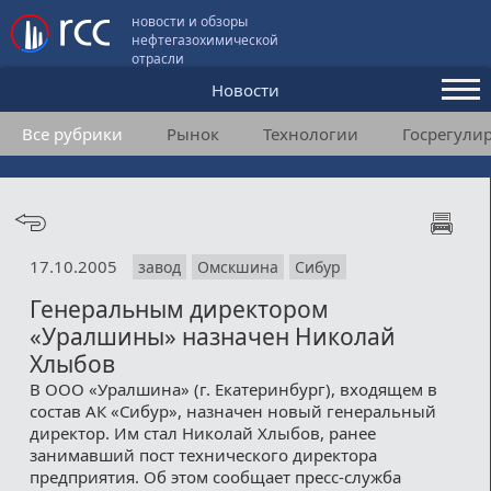
новости и обзоры
нефтегазохимической
отрасли
Новости
Все рубрики
Рынок
Технологии
Госрегули
Аналитика и мнения
Конференции
Видео
17.10.2005
завод
Омскшина
Сибур
Подписка
Генеральным директором
«Уралшины» назначен Николай
Пользовательское соглашение
Хлыбов
В ООО «Уралшина» (г. Екатеринбург), входящем в
Медиакит
состав АК «Сибур», назначен новый генеральный
директор. Им стал Николай Хлыбов, ранее
Контакты
занимавший пост технического директора
предприятия. Об этом сообщает пресс-служба