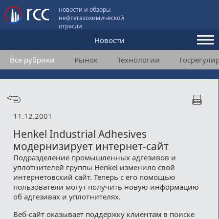
новости и обзоры
нефтегазохимической
отрасли
Новости
Все рубрики
Рынок
Технологии
Госрегули
Аналитика и мнения
Конференции
Видео
11.12.2001
Подписка
Henkel Industrial Adhesives
модернизирует интернет-сайт
Подразделение промышленных адгезивов и
Пользовательское соглашение
уплотнителей группы Henkel изменило свой
интернетовский сайт. Теперь с его помощью
Медиакит
пользователи могут получить новую информацию
об адгезивах и уплотнителях.
Контакты
Веб-сайт оказывает поддержку клиентам в поиске