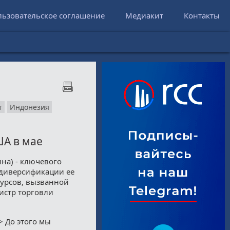
льзовательское соглашение
Медиакит
Контакты
т
Индонезия
ША в мае
на) - ключевого
о диверсификации ее
сурсов, вызванной
истр торговли
.> До этого мы