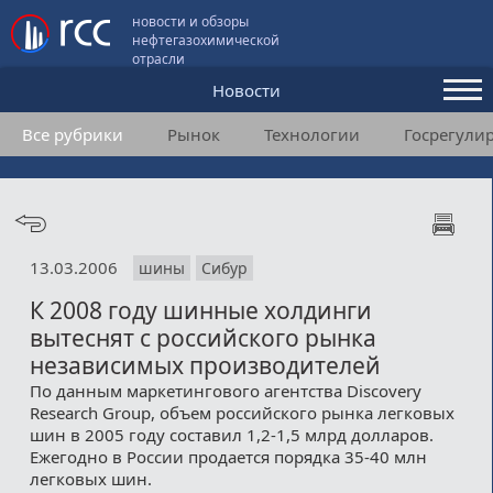
новости и обзоры
нефтегазохимической
отрасли
Новости
Все рубрики
Рынок
Технологии
Госрегули
Аналитика и мнения
Конференции
Видео
13.03.2006
шины
Сибур
Подписка
К 2008 году шинные холдинги
вытеснят с российского рынка
Пользовательское соглашение
независимых производителей
По данным маркетингового агентства Discovery
Медиакит
Research Group, объем российского рынка легковых
шин в 2005 году составил 1,2-1,5 млрд долларов.
Контакты
Ежегодно в России продается порядка 35-40 млн
легковых шин.