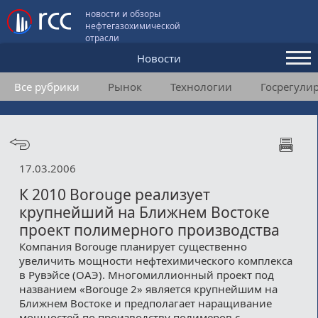
новости и обзоры
нефтегазохимической
отрасли
Новости
Все рубрики
Рынок
Технологии
Госрегули
Аналитика и мнения
Конференции
Видео
17.03.2006
Подписка
К 2010 Borouge реализует
крупнейший на Ближнем Востоке
проект полимерного производства
Пользовательское соглашение
Компания Borouge планирует существенно
увеличить мощности нефтехимического комплекса
Медиакит
в Рувэйсе (ОАЭ). Многомиллионный проект под
названием «Borouge 2» является крупнейшим на
Контакты
Ближнем Востоке и предполагает наращивание
мощностей по производству полимеров с