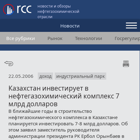
новости и обзоры
нефтегазохимической
отрасли
Новости
Все рубрики
Рынок
Технологии
Госрегули
Аналитика и мнения
Конференции
Видео
22.05.2006
доход
индустриальный парк
Подписка
Казахстан инвестирует в
нефтегазохимический комплекс 7
Пользовательское соглашение
млрд долларов
В ближайшие годы в строительство
Медиакит
нефтегазохимического комплекса в Казахстане
планируется инвестировать 7-8 млрд долларов. Об
Контакты
этом заявил заместитель руководителя
администрации президента РК Ербол Орынбаев в