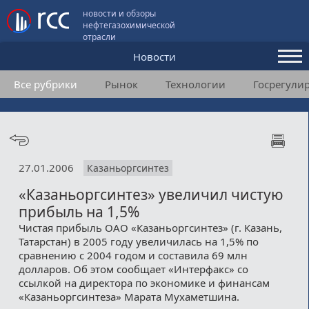
новости и обзоры
нефтегазохимической
отрасли
Новости
Все рубрики
Рынок
Технологии
Госрегули
Аналитика и мнения
Конференции
Видео
27.01.2006
Казаньоргсинтез
Подписка
«Казаньоргсинтез» увеличил чистую
прибыль на 1,5%
Пользовательское соглашение
Чистая прибыль ОАО «Казаньоргсинтез» (г. Казань,
Татарстан) в 2005 году увеличилась на 1,5% по
Медиакит
сравнению с 2004 годом и составила 69 млн
долларов. Об этом сообщает «Интерфакс» со
Контакты
ссылкой на директора по экономике и финансам
«Казаньоргсинтеза» Марата Мухаметшина.