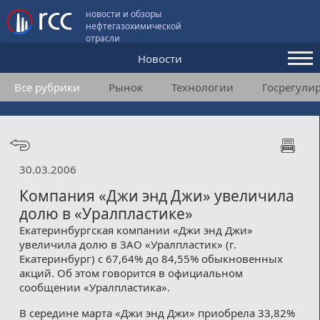
новости и обзоры
нефтегазохимической
отрасли
Новости
Все рубрики
Рынок
Технологии
Госрегули
Аналитика и мнения
Конференции
Видео
30.03.2006
Подписка
Компания «Джи энд Джи» увеличила
долю в «Уралпластике»
Екатеринбургская компании «Джи энд Джи»
Пользовательское соглашение
увеличила долю в ЗАО «Уралпластик» (г.
Екатеринбург) с 67,64% до 84,55% обыкновенных
Медиакит
акций. Об этом говорится в официальном
сообщении «Уралпластика».
Контакты
В середине марта «Джи энд Джи» приобрела 33,82%