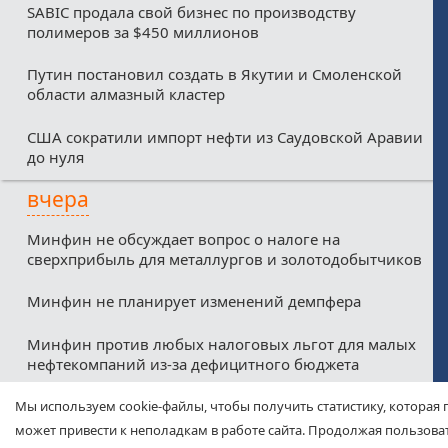
SABIC продала свой бизнес по производству
полимеров за $450 миллионов
Путин постановил создать в Якутии и Смоленской
области алмазный кластер
США сократили импорт нефти из Саудовской Аравии
до нуля
вчера
Минфин не обсуждает вопрос о налоге на
сверхприбыль для металлургов и золотодобытчиков
Минфин не планирует изменений демпфера
Минфин против любых налоговых льгот для малых
нефтекомпаний из-за дефицитного бюджета
Соглашение о свободной торговле между ЕАЭС и
Мы используем cookie-файлы, чтобы получить статистику, которая 
ОАЭ вступит в силу с 6 октября
может привести к неполадкам в работе сайта. Продолжая пользоват