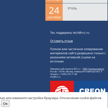
24
Уголь
сентября
Тех. поддержка: tech@rcc.ru
Оставить отзыв
Полное или частичное копирование
материалов сайта разрешено только с
указанием активной ссылки на
источник
Официальный оператор RCC.ru —
ООО "Communicationz"
Россия, 119296, Москва, Университетский проспект, 9
Телефон: +7 (495) 276-77-88
info@rcc.ru
йлах или измените настройки браузера. Отключение cookie-файлов
.