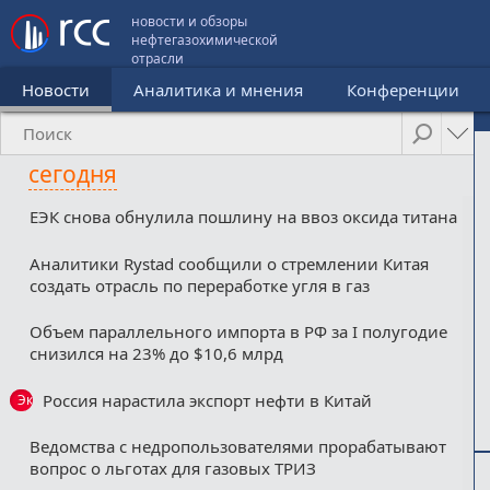
новости и обзоры
нефтегазохимической
отрасли
Новости
Аналитика и мнения
Конференции
сегодня
ЕЭК снова обнулила пошлину на ввоз оксида титана
Аналитики Rystad сообщили о стремлении Китая
создать отрасль по переработке угля в газ
Объем параллельного импорта в РФ за I полугодие
снизился на 23% до $10,6 млрд
Россия нарастила экспорт нефти в Китай
Эксклюзив
Ведомства с недропользователями прорабатывают
вопрос о льготах для газовых ТРИЗ