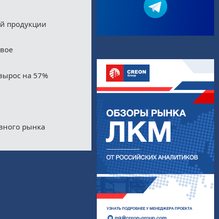
ой продукции
двое
вырос на 57%
ивного рынка