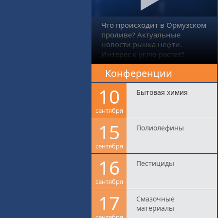
Что происходит в Ормузском
проливе? Актуальные
новости рынка нефти.
Интерес к углю растёт?
Конференции
10
Бытовая химия
сентября
15
Полиолефины
сентября
16
Пестициды
сентября
17
Смазочные
материалы
сентября