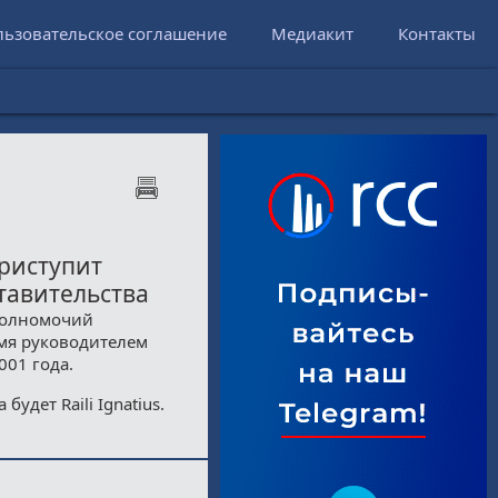
льзовательское соглашение
Медиакит
Контакты
приступит
тавительства
полномочий
емя руководителем
001 года.
удет Raili Ignatius.