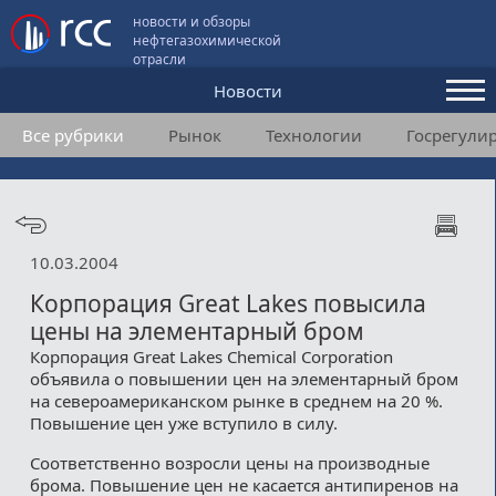
новости и обзоры
нефтегазохимической
отрасли
Новости
Все рубрики
Рынок
Технологии
Госрегули
Аналитика и мнения
Конференции
Видео
10.03.2004
Подписка
Корпорация Great Lakes повысила
цены на элементарный бром
Корпорация Great Lakes Chemical Corporation
Пользовательское соглашение
объявила о повышении цен на элементарный бром
на североамериканском рынке в среднем на 20 %.
Медиакит
Повышение цен уже вступило в силу.
Контакты
Соответственно возросли цены на производные
брома. Повышение цен не касается антипиренов на