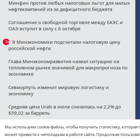
Минфин против любых налоговых льгот для малых
нефтекомпаний из-за дефицитного бюджета
Соглашение о свободной торговле между ЕАЭС и
ОАЭ вступит в силу с 6 октября
В Минэкономики подсчитали налоговую цену
Эксклюзив
российской нефти
Глава Минэкономразвития назвал ситуацию на
топливном рынке значимой для макропрогноза по
экономике
Севморпуть изменит мировую логистику и
экономику
Средняя цена Urals в июле снизилась на 2,2% до
$59,02 за баррель
Sinopec нарастила объемы закупок российской нефти
Мы используем cookie-файлы, чтобы получить статистику, которая 
на Дальнем Востоке
может привести к неполадкам в работе сайта. Продолжая пользоват