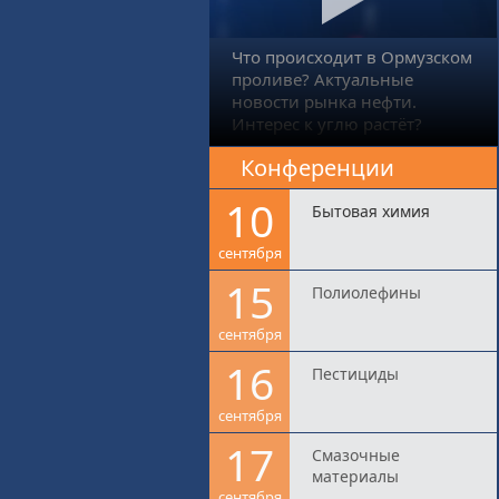
Что происходит в Ормузском
проливе? Актуальные
новости рынка нефти.
Интерес к углю растёт?
Конференции
10
Бытовая химия
сентября
15
Полиолефины
сентября
16
Пестициды
сентября
17
Смазочные
материалы
сентября