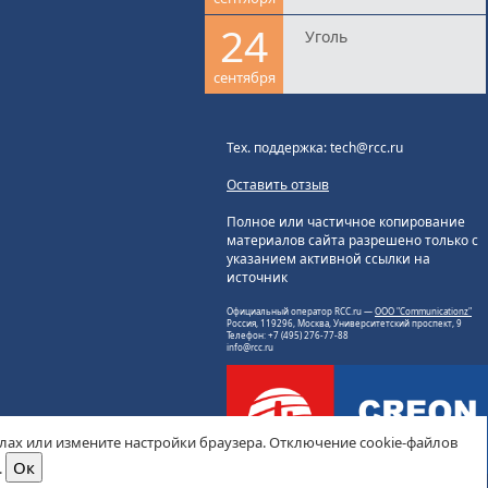
24
Уголь
сентября
Тех. поддержка: tech@rcc.ru
Оставить отзыв
Полное или частичное копирование
материалов сайта разрешено только с
указанием активной ссылки на
источник
Официальный оператор RCC.ru —
ООО "Communicationz"
Россия, 119296, Москва, Университетский проспект, 9
Телефон: +7 (495) 276-77-88
info@rcc.ru
йлах или измените настройки браузера. Отключение cookie-файлов
.