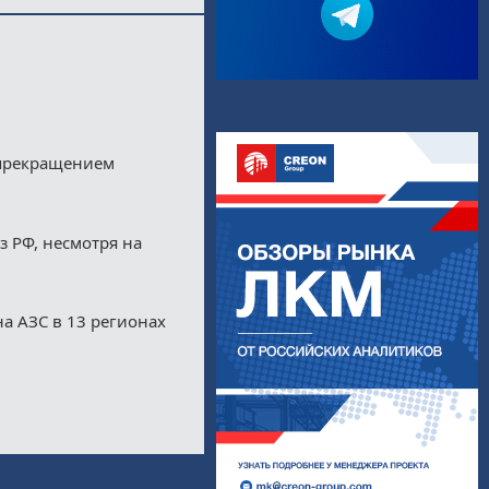
 прекращением
з РФ, несмотря на
а АЗС в 13 регионах