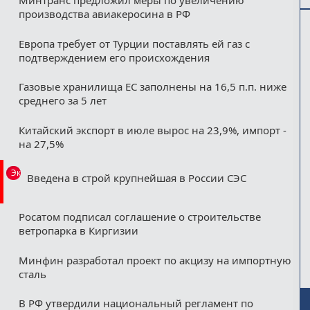
Минтранс предложил меры по увеличению
производства авиакеросина в РФ
Европа требует от Турции поставлять ей газ с
подтверждением его происхождения
Газовые хранилища ЕС заполнены на 16,5 п.п. ниже
среднего за 5 лет
Китайский экспорт в июле вырос на 23,9%, импорт -
на 27,5%
Эксклюзив
Введена в строй крупнейшая в России СЭС
Росатом подписал соглашение о строительстве
ветропарка в Киргизии
Минфин разработал проект по акцизу на импортную
сталь
В РФ утвердили национальный регламент по