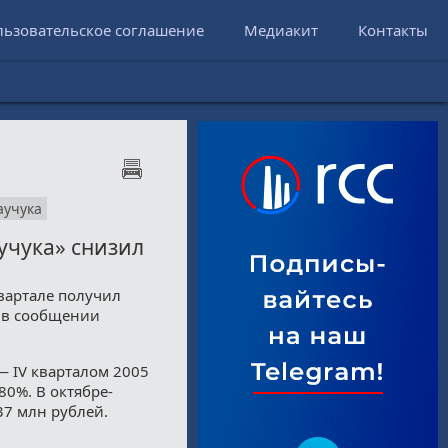
льзовательское соглашение
Медиакит
Контакты
аучука
учука» снизил
квартале получил
я в сообщении
 IV кварталом 2005
0%. В октябре-
37 млн рублей.