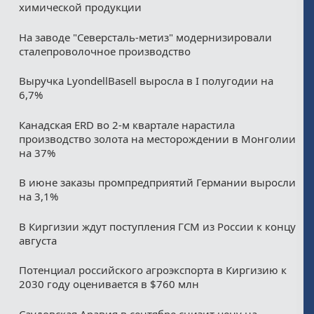
химической продукции
На заводе "Северсталь-метиз" модернизировали
сталепроволочное производство
Выручка LyondellBasell выросла в I полугодии на
6,7%
Канадская ERD во 2-м квартале нарастила
производство золота на месторождении в Монголии
на 37%
В июне заказы промпредприятий Германии выросли
на 3,1%
В Киргизии ждут поступления ГСМ из России к концу
августа
Потенциал российского агроэкспорта в Киргизию к
2030 году оценивается в $760 млн
Саудовская Аравия в сентябре снизит цену на