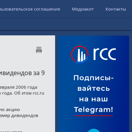
льзовательское соглашение
Медиакит
Контакты
ивидендов за 9
февраля 2006 года
года. Об этом rcc.ru
ую акцию
азмер дивидендов
акционеров