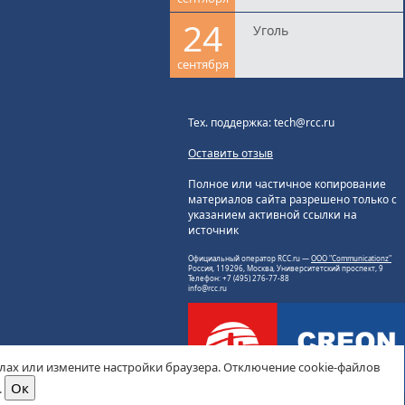
24
Уголь
сентября
Тех. поддержка: tech@rcc.ru
Оставить отзыв
Полное или частичное копирование
материалов сайта разрешено только с
указанием активной ссылки на
источник
Официальный оператор RCC.ru —
ООО "Communicationz"
Россия, 119296, Москва, Университетский проспект, 9
Телефон: +7 (495) 276-77-88
info@rcc.ru
йлах или измените настройки браузера. Отключение cookie-файлов
.