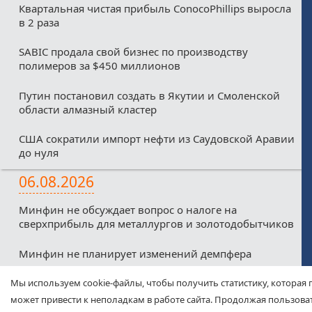
Квартальная чистая прибыль ConocoPhillips выросла
в 2 раза
SABIC продала свой бизнес по производству
полимеров за $450 миллионов
Путин постановил создать в Якутии и Смоленской
области алмазный кластер
США сократили импорт нефти из Саудовской Аравии
до нуля
06.08.2026
Минфин не обсуждает вопрос о налоге на
сверхприбыль для металлургов и золотодобытчиков
Минфин не планирует изменений демпфера
Минфин против любых налоговых льгот для малых
Мы используем cookie-файлы, чтобы получить статистику, которая 
нефтекомпаний из-за дефицитного бюджета
может привести к неполадкам в работе сайта. Продолжая пользоват