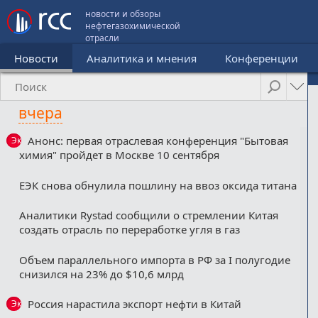
новости и обзоры
нефтегазохимической
отрасли
Новости
Аналитика и мнения
Конференции
вчера
Анонс: первая отраслевая конференция "Бытовая
Эксклюзив
химия" пройдет в Москве 10 сентября
ЕЭК снова обнулила пошлину на ввоз оксида титана
Аналитики Rystad сообщили о стремлении Китая
создать отрасль по переработке угля в газ
Объем параллельного импорта в РФ за I полугодие
снизился на 23% до $10,6 млрд
Россия нарастила экспорт нефти в Китай
Эксклюзив