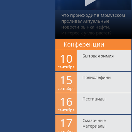
Что происходит в Ормузском
проливе? Актуальные
новости рынка нефти.
Интерес к углю растёт?
Конференции
10
Бытовая химия
сентября
15
Полиолефины
сентября
16
Пестициды
сентября
17
Смазочные
материалы
сентября