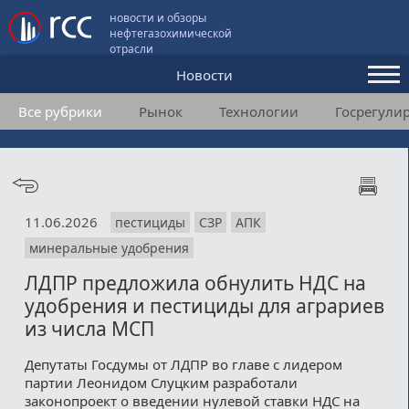
новости и обзоры
нефтегазохимической
отрасли
Новости
Все рубрики
Рынок
Технологии
Госрегули
Аналитика и мнения
Конференции
Видео
11.06.2026
пестициды
СЗР
АПК
Подписка
минеральные удобрения
ЛДПР предложила обнулить НДС на
Пользовательское соглашение
удобрения и пестициды для аграриев
из числа МСП
Медиакит
Депутаты Госдумы от ЛДПР во главе с лидером
Контакты
партии Леонидом Слуцким разработали
законопроект о введении нулевой ставки НДС на