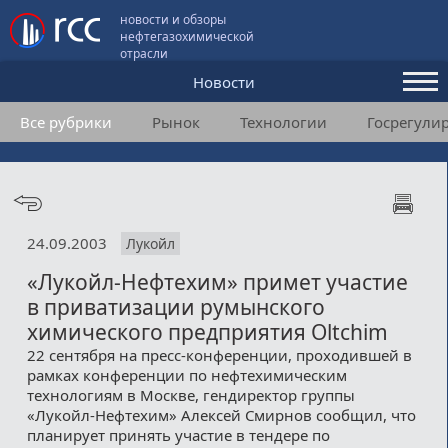
новости и обзоры
нефтегазохимической
отрасли
Новости
Все рубрики
Рынок
Технологии
Госрегули
Аналитика и мнения
Конференции
Видео
24.09.2003
Лукойл
Подписка
«Лукойл-Нефтехим» примет участие
в приватизации румынского
Пользовательское соглашение
химического предприятия Oltchim
22 сентября на пресс-конференции, проходившей в
Медиакит
рамках конференции по нефтехимическим
технологиям в Москве, гендиректор группы
Контакты
«Лукойл-Нефтехим» Алексей Смирнов сообщил, что
планирует принять участие в тендере по