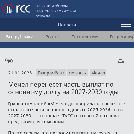
новости и обзоры
нефтегазохимической
отрасли
Новости
Все рубрики
Рынок
Технологии
Госрегули
Аналитика и мнения
Конференции
Видео
21.01.2025
Газпромбанк
металлы
Мечел
Подписка
Мечел перенесет часть выплат по
основному долгу на 2027-2030 годы
Пользовательское соглашение
Группа компаний «Мечел» договорилась о переносе
выплат по части основного долга с 2025-2026 гг. на
Медиакит
2027-2030 гг., сообщает ТАСС со ссылкой на слова
представителя компании.
Контакты
По его словам, это позволит снизить нагрузку на