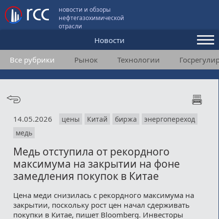
новости и обзоры
нефтегазохимической
отрасли
Новости
Все рубрики
Рынок
Технологии
Госрегули
Аналитика и мнения
Конференции
Видео
14.05.2026
цены
Китай
биржа
энергопереход
Подписка
медь
Медь отступила от рекордного
Пользовательское соглашение
максимума на закрытии на фоне
замедления покупок в Китае
Медиакит
Цена меди снизилась с рекордного максимума на
Контакты
закрытии, поскольку рост цен начал сдерживать
покупки в Китае, пишет Bloomberg. Инвесторы