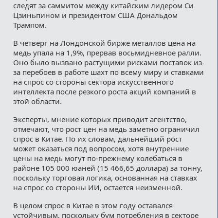
следят за саммитом между китайским лидером Си
Цзиньпином и президентом США Дональдом
Трампом.
В четверг на Лондонской бирже металлов цена на
медь упала на 1,9%, прервав восьмидневное ралли.
Оно было вызвано растущими рисками поставок из-
за перебоев в работе шахт по всему миру и ставками
на спрос со стороны сектора искусственного
интеллекта после резкого роста акций компаний в
этой области.
Эксперты, мнение которых приводит агентство,
отмечают, что рост цен на медь заметно ограничил
спрос в Китае. По их словам, дальнейший рост
может оказаться под вопросом, хотя внутренние
цены на медь могут по-прежнему колебаться в
районе 105 000 юаней (15 466,65 доллара) за тонну,
поскольку торговая логика, основанная на ставках
на спрос со стороны ИИ, остается неизменной.
В целом спрос в Китае в этом году оставался
устойчивым, поскольку бум потребления в секторе