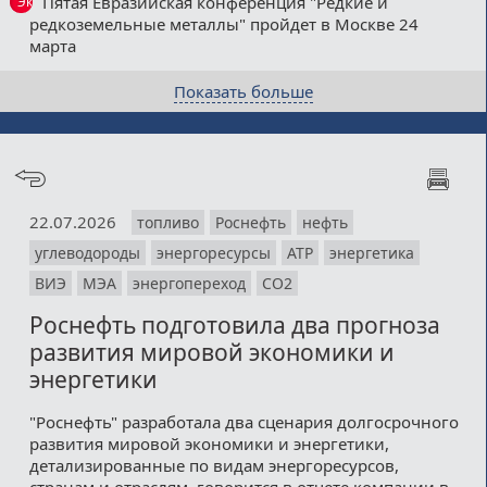
Пятая Евразийская конференция "Редкие и
Эксклюзив
редкоземельные металлы" пройдет в Москве 24
марта
Показать больше
22.07.2026
топливо
Роснефть
нефть
углеводороды
энергоресурсы
АТР
энергетика
ВИЭ
МЭА
энергопереход
СО2
Роснефть подготовила два прогноза
развития мировой экономики и
энергетики
"Роснефть" разработала два сценария долгосрочного
развития мировой экономики и энергетики,
детализированные по видам энергоресурсов,
странам и отраслям, говорится в отчете компании в