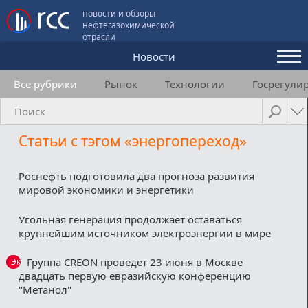
новости и обзоры
нефтегазохимической
отрасли
Новости
Все рубрики
Рынок
Технологии
Госрегули
Аналитика и мнения
Конференции
Статьи с тэгом «энергопереход»
Видео
Подписка
Роснефть подготовила два прогноза развития
мировой экономики и энергетики
Угольная генерация продолжает оставаться
Пользовательское соглашение
крупнейшим источником электроэнергии в мире
Медиакит
Группа CREON проведет 23 июня в Москве
Эксклюзив
двадцать первую евразийскую конференцию
Контакты
"Метанол"