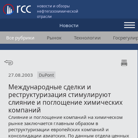
новости и обзоры
нефтегазохимической
отрасли
Новости
Все рубрики
Рынок
Технологии
Госрегули
Аналитика и мнения
Конференции
Видео
27.08.2003
DuPont
Подписка
Международные сделки и
реструктуризация стимулируют
Пользовательское соглашение
слияние и поглощение химических
компаний
Медиакит
Слияние и поглощение компаний на химическом
рынке заключается главным образом в
Контакты
реструктуризации европейских компаний и
консолидации азиатских. По данным отдела ценных