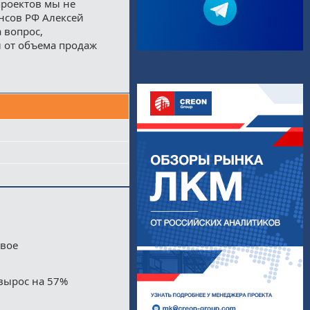
проектов мы не
ансов РФ Алексей
 вопрос,
и от объема продаж
двое
вырос на 57%