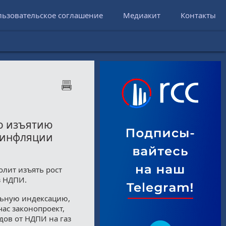
льзовательское соглашение
Медиакит
Контакты
о изъятию
х инфляции
лит изъять рост
з НДПИ.
ельную индексацию,
час законопроект,
дов от НДПИ на газ