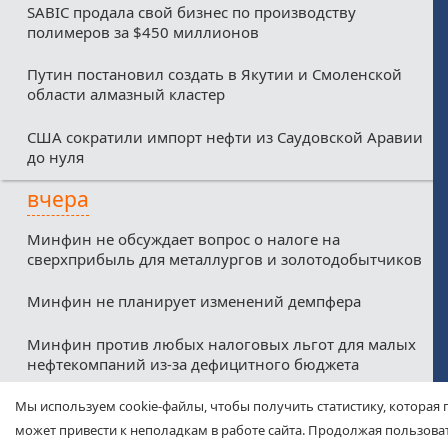
SABIC продала свой бизнес по производству
полимеров за $450 миллионов
Путин постановил создать в Якутии и Смоленской
области алмазный кластер
США сократили импорт нефти из Саудовской Аравии
до нуля
вчера
Минфин не обсуждает вопрос о налоге на
сверхприбыль для металлургов и золотодобытчиков
Минфин не планирует изменений демпфера
Минфин против любых налоговых льгот для малых
нефтекомпаний из-за дефицитного бюджета
Соглашение о свободной торговле между ЕАЭС и
Мы используем cookie-файлы, чтобы получить статистику, которая 
ОАЭ вступит в силу с 6 октября
может привести к неполадкам в работе сайта. Продолжая пользоват