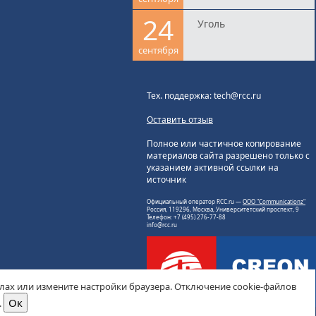
24
Уголь
сентября
Тех. поддержка: tech@rcc.ru
Оставить отзыв
Полное или частичное копирование
материалов сайта разрешено только с
указанием активной ссылки на
источник
Официальный оператор RCC.ru —
ООО "Communicationz"
Россия, 119296, Москва, Университетский проспект, 9
Телефон: +7 (495) 276-77-88
info@rcc.ru
йлах или измените настройки браузера. Отключение cookie-файлов
.