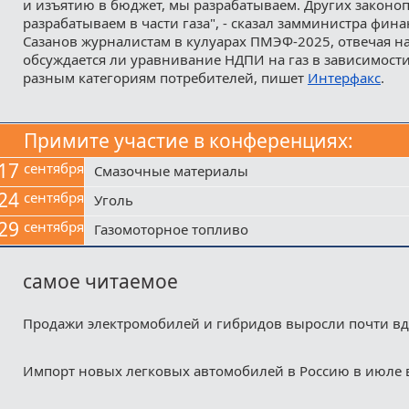
и изъятию в бюджет, мы разрабатываем. Других законо
разрабатываем в части газа", - сказал замминистра фин
Сазанов журналистам в кулуарах ПМЭФ-2025, отвечая на
обсуждается ли уравнивание НДПИ на газ в зависимост
разным категориям потребителей, пишет
Интерфакс
.
Примите участие в конференциях:
17
сентября
Смазочные материалы
24
сентября
Уголь
29
сентября
Газомоторное топливо
самое читаемое
Продажи электромобилей и гибридов выросли почти в
Импорт новых легковых автомобилей в Россию в июле 