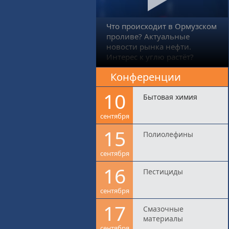
Что происходит в Ормузском
проливе? Актуальные
новости рынка нефти.
Интерес к углю растёт?
Конференции
10
Бытовая химия
сентября
15
Полиолефины
сентября
16
Пестициды
сентября
17
Смазочные
материалы
сентября