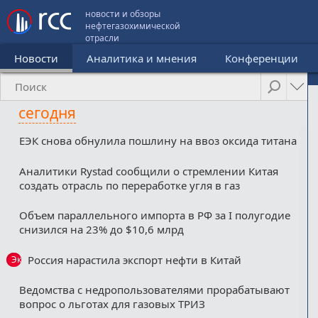
новости и обзоры
нефтегазохимической
отрасли
Новости
Аналитика и мнения
Конференции
сегодня
ЕЭК снова обнулила пошлину на ввоз оксида титана
Аналитики Rystad сообщили о стремлении Китая
создать отрасль по переработке угля в газ
Объем параллельного импорта в РФ за I полугодие
снизился на 23% до $10,6 млрд
Россия нарастила экспорт нефти в Китай
Эксклюзив
Ведомства с недропользователями прорабатывают
вопрос о льготах для газовых ТРИЗ