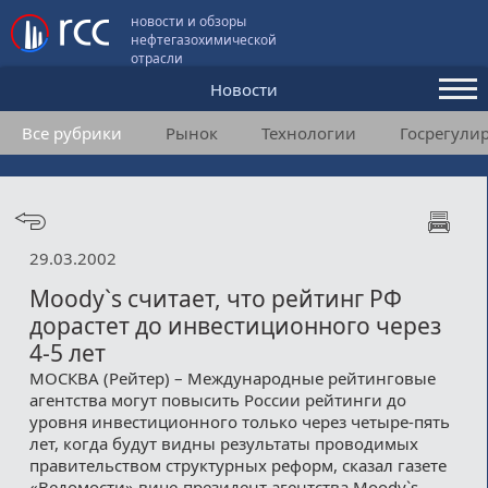
новости и обзоры
нефтегазохимической
отрасли
Новости
Все рубрики
Рынок
Технологии
Госрегули
Аналитика и мнения
Конференции
Видео
29.03.2002
Подписка
Moody`s считает, что рейтинг РФ
дорастет до инвестиционного через
4-5 лет
Пользовательское соглашение
МОСКВА (Рейтер) – Международные рейтинговые
агентства могут повысить России рейтинги до
Медиакит
уровня инвестиционного только через четыре-пять
лет, когда будут видны результаты проводимых
Контакты
правительством структурных реформ, сказал газете
«Ведомости» вице-президент агентства Moody`s