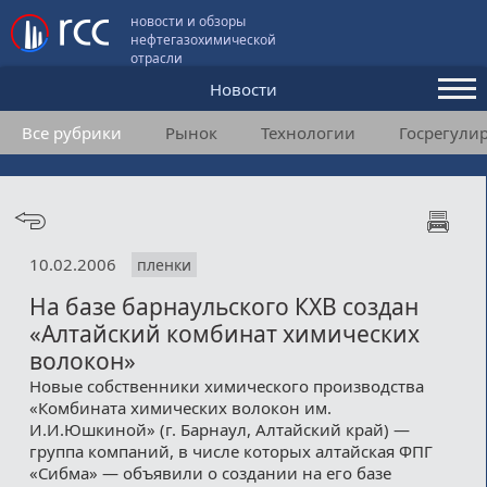
новости и обзоры
нефтегазохимической
отрасли
Новости
Все рубрики
Рынок
Технологии
Госрегули
Аналитика и мнения
Конференции
Видео
10.02.2006
пленки
Подписка
На базе барнаульского КХВ создан
«Алтайский комбинат химических
Пользовательское соглашение
волокон»
Новые собственники химического производства
Медиакит
«Комбината химических волокон им.
И.И.Юшкиной» (г. Барнаул, Алтайский край) —
Контакты
группа компаний, в числе которых алтайская ФПГ
«Сибма» — объявили о создании на его базе