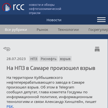
новости и обзоры
нефтегазохимической
отрасли
Новости
Все рубрики
Рынок
Технологии
Госрегули
Аналитика и мнения
Конференции
Видео
28.07.2023
НПЗ
Роснефть
взрыв
Подписка
На НПЗ в Самаре произошел взрыв
На территории Куйбышевского
Пользовательское соглашение
нефтеперерабатывающего завода в Самаре
произошел взрыв. Об этом в Telegram
Медиакит
сообщил депутат, глава комитета Госдумы по
информационной политике, информационным
Контакты
технологиям и связи Александр Хинштейн, пишет
РБК
.