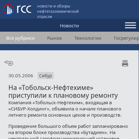
новости и обзоры
нефтегазохимической
отрасли
Новости
Все рубрики
Рынок
Технологии
Госрегули
Аналитика и мнения
Конференции
Видео
30.05.2006
Сибур
Подписка
На «Тобольск-Нефтехиме»
приступили к плановому ремонту
Пользовательское соглашение
Компания «Тобольск-Нефтехим», входящая в
«СИБУР-Холдинг», объявила о начале планового
Медиакит
летнего ремонта основных цехов и производств.
Проведение большого объем работ запланировано
Контакты
на втором блоке производства «Бутадиен». На
центральной газофракционирующей установке