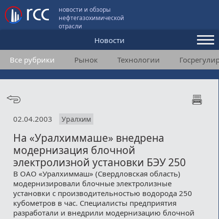
новости и обзоры
нефтегазохимической
отрасли
Новости
Все рубрики
Рынок
Технологии
Госрегули
Аналитика и мнения
Конференции
Видео
02.04.2003
Уралхим
Подписка
На «Уралхиммаше» внедрена
модернизация блочной
Пользовательское соглашение
электролизной установки БЭУ 250
В ОАО «Уралхиммаш» (Свердловская область)
Медиакит
модернизировали блочные электролизные
установки с производительностью водорода 250
Контакты
кубометров в час. Специалисты предприятия
разработали и внедрили модернизацию блочной