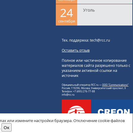
24
Уголь
сентября
Тех. поддержка: tech@rcc.ru
Оставить отзыв
Полное или частичное копирование
материалов сайта разрешено только с
указанием активной ссылки на
источник
Официальный оператор RCC.ru —
ООО "Communicationz"
Россия, 119296, Москва, Университетский проспект, 9
Телефон: +7 (495) 276-77-88
info@rcc.ru
йлах или измените настройки браузера. Отключение cookie-файлов
.