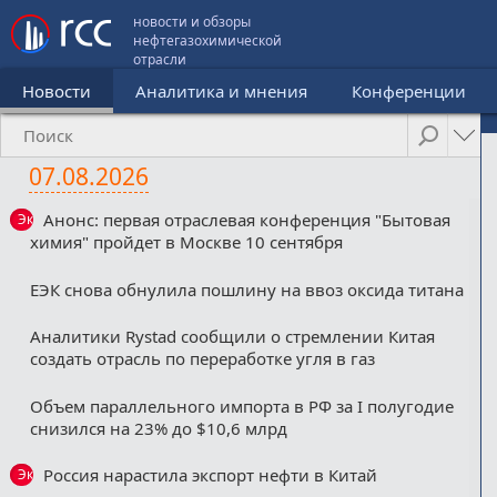
новости и обзоры
нефтегазохимической
отрасли
Новости
Аналитика и мнения
Конференции
07.08.2026
Анонс: первая отраслевая конференция "Бытовая
Эксклюзив
химия" пройдет в Москве 10 сентября
ЕЭК снова обнулила пошлину на ввоз оксида титана
Аналитики Rystad сообщили о стремлении Китая
создать отрасль по переработке угля в газ
Объем параллельного импорта в РФ за I полугодие
снизился на 23% до $10,6 млрд
Россия нарастила экспорт нефти в Китай
Эксклюзив