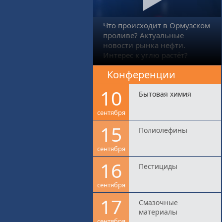
Что происходит в Ормузском
проливе? Актуальные
новости рынка нефти.
Интерес к углю растёт?
Конференции
10
Бытовая химия
сентября
15
Полиолефины
сентября
16
Пестициды
сентября
17
Смазочные
материалы
сентября