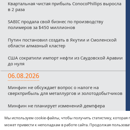
Квартальная чистая прибыль ConocoPhillips выросла
в 2 раза
SABIC продала свой бизнес по производству
полимеров за $450 миллионов
Путин постановил создать в Якутии и Смоленской
области алмазный кластер
США сократили импорт нефти из Саудовской Аравии
до нуля
06.08.2026
Минфин не обсуждает вопрос о налоге на
сверхприбыль для металлургов и золотодобытчиков
Минфин не планирует изменений демпфера
Минфин против любых налоговых льгот для малых
Мы используем cookie-файлы, чтобы получить статистику, которая 
нефтекомпаний из-за дефицитного бюджета
может привести к неполадкам в работе сайта. Продолжая пользоват