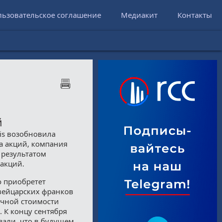
льзовательское соглашение
Медиакит
Контакты
й
is возобновила
а акций, компания
 результатом
 акций.
о приобретет
вейцарских франков
очной стоимости
. К концу сентября
зали, что в будущем