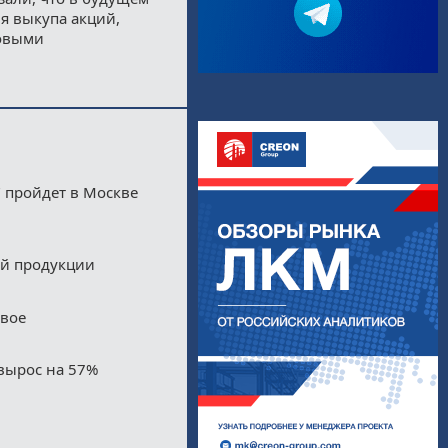
я выкупа акций,
новыми
 пройдет в Москве
ой продукции
двое
вырос на 57%