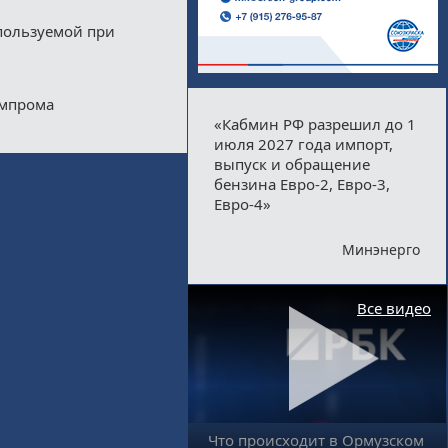
пользуемой при
импрома
«Кабмин РФ разрешил до 1
июля 2027 года импорт,
выпуск и обращение
бензина Евро-2, Евро-3,
Евро-4»
Минэнерго
Все видео
Что происходит в Ормузском