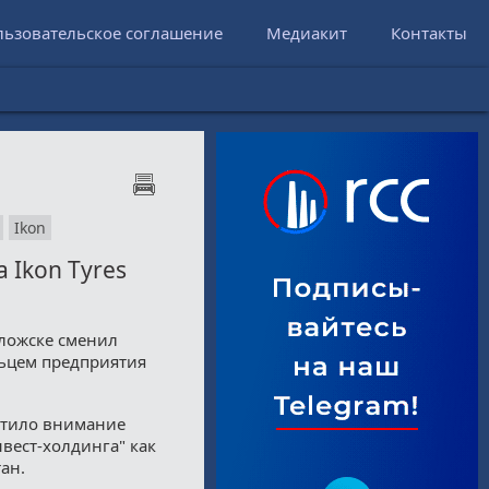
льзовательское соглашение
Медиакит
Контакты
Ikon
Ikon Tyres
оложске сменил
льцем предприятия
ратило внимание
вест-холдинга" как
ан.