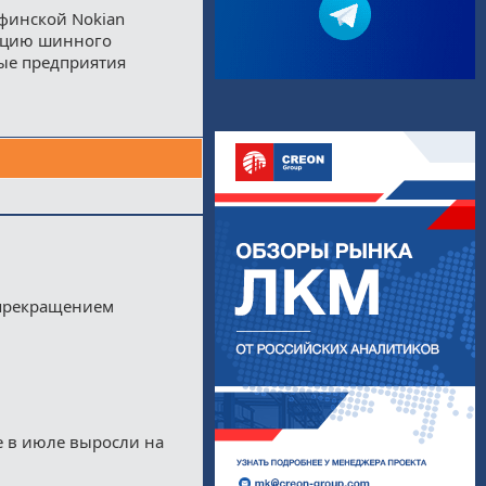
 финской Nokian
дацию шинного
ые предприятия
 прекращением
е в июле выросли на