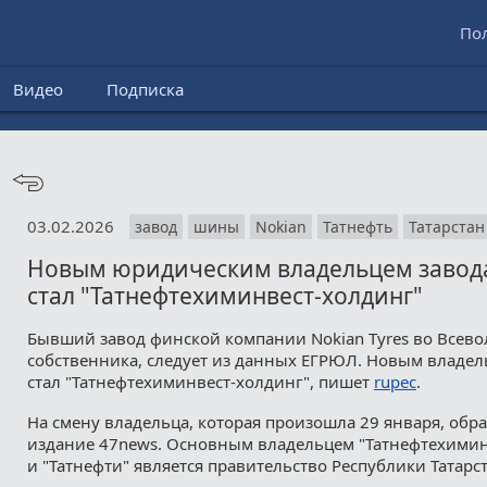
По
Видео
Подписка
03.02.2026
завод
шины
Nokian
Татнефть
Татарстан
Новым юридическим владельцем завода 
стал "Татнефтехиминвест-холдинг"
Бывший завод финской компании Nokian Tyres во Всев
собственника, следует из данных ЕГРЮЛ. Новым владе
стал "Татнефтехиминвест-холдинг", пишет
rupec
.
На смену владельца, которая произошла 29 января, об
издание 47news. Основным владельцем "Татнефтехимин
и "Татнефти" является правительство Республики Татарст