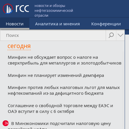
новости и обзоры
нефтегазохимической
отрасли
Новости
Аналитика и мнения
Конференции
сегодня
Минфин не обсуждает вопрос о налоге на
сверхприбыль для металлургов и золотодобытчиков
Минфин не планирует изменений демпфера
Минфин против любых налоговых льгот для малых
нефтекомпаний из-за дефицитного бюджета
Соглашение о свободной торговле между ЕАЭС и
ОАЭ вступит в силу с 6 октября
В Минэкономики подсчитали налоговую цену
Эксклюзив