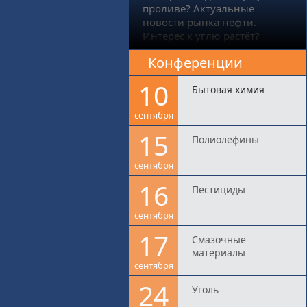
проливе? Актуальные
новости рынка нефти.
Интерес к углю растёт?
Конференции
10
Бытовая химия
сентября
15
Полиолефины
сентября
16
Пестициды
сентября
17
Смазочные
материалы
сентября
24
Уголь