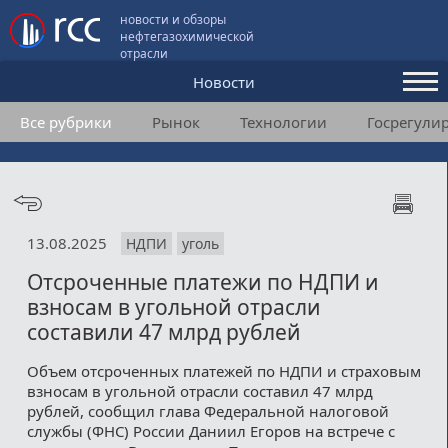
новости и обзоры
нефтегазохимической
отрасли
Новости
Все рубрики
Рынок
Технологии
Госрегули
Аналитика и мнения
Конференции
Видео
13.08.2025
НДПИ
уголь
Подписка
Отсроченные платежи по НДПИ и
взносам в угольной отрасли
Пользовательское соглашение
составили 47 млрд рублей
Медиакит
Объем отсроченных платежей по НДПИ и страховым
взносам в угольной отрасли составил 47 млрд
Контакты
рублей, сообщил глава Федеральной налоговой
службы (ФНС) России Даниил Егоров на встрече с