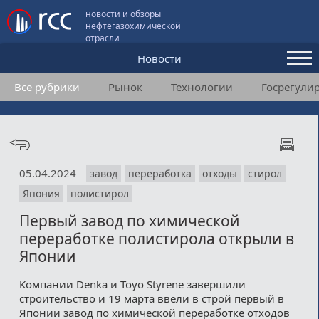
новости и обзоры
нефтегазохимической
отрасли
Новости
Все рубрики
Рынок
Технологии
Госрегули
Аналитика и мнения
Конференции
Видео
05.04.2024
завод
переработка
отходы
стирол
Подписка
Япония
полистирол
Первый завод по химической
Пользовательское соглашение
переработке полистирола открыли в
Японии
Медиакит
Компании Denka и Toyo Styrene завершили
Контакты
строительство и 19 марта ввели в строй первый в
Японии завод по химической переработке отходов