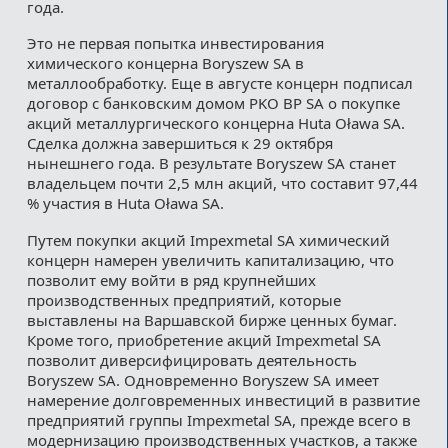
года.
Это не первая попытка инвестирования
химического концерна Boryszew SA в
металлообработку. Еще в августе концерн подписал
договор с банковским домом PKO BP SA о покупке
акций металлургического концерна Huta Oława SA.
Сделка должна завершиться к 29 октября
нынешнего года. В результате Boryszew SA станет
владельцем почти 2,5 млн акций, что составит 97,44
% участия в Huta Oława SA.
Путем покупки акций Impexmetal SA химический
концерн намерен увеличить капитализацию, что
позволит ему войти в ряд крупнейших
производственных предприятий, которые
выставлены на Варшавской бирже ценных бумаг.
Кроме того, приобретение акций Impexmetal SA
позволит диверсифицировать деятельность
Boryszew SA. Одновременно Boryszew SA имеет
намерение долговременных инвестиций в развитие
предприятий группы Impexmetal SA, прежде всего в
модернизацию производственных участков, а также