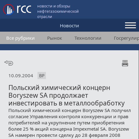
новости и обзоры
нефтегазохимической
отрасли
Новости
Все рубрики
Рынок
Технологии
Госрегули
Аналитика и мнения
Конференции
Видео
10.09.2004
BP
Подписка
Польский химический концерн
Boryszew SA продолжает
Пользовательское соглашение
инвестировать в металлообработку
Польский химический концерн Boryszew SA получил
Медиакит
согласие Управления контроля конкуренции и прав
потребителей на укрупнение путем приобретения
Контакты
более 25 % акций концерна Impexmetal SA. Boryszew
SA намерен провести сделку до 28 февраля 2008