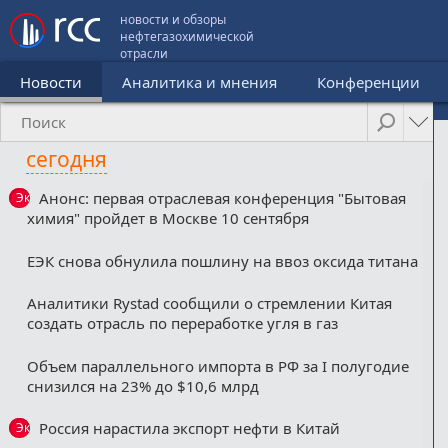
новости и обзоры
нефтегазохимической
отрасли
Новости
Аналитика и мнения
Конференции
сегодня
Анонс: первая отраслевая конференция "Бытовая
Эксклюзив
химия" пройдет в Москве 10 сентября
ЕЭК снова обнулила пошлину на ввоз оксида титана
Аналитики Rystad сообщили о стремлении Китая
создать отрасль по переработке угля в газ
Объем параллельного импорта в РФ за I полугодие
снизился на 23% до $10,6 млрд
Россия нарастила экспорт нефти в Китай
Эксклюзив