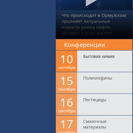
Что происходит в Ормузском
проливе? Актуальные
новости рынка нефти.
Интерес к углю растёт?
Конференции
10
Бытовая химия
сентября
15
Полиолефины
сентября
16
Пестициды
сентября
17
Смазочные
материалы
сентября