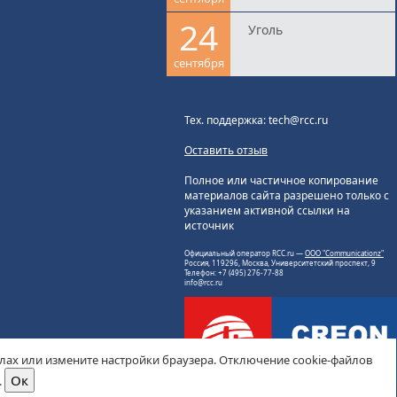
24
Уголь
сентября
Тех. поддержка: tech@rcc.ru
Оставить отзыв
Полное или частичное копирование
материалов сайта разрешено только с
указанием активной ссылки на
источник
Официальный оператор RCC.ru —
ООО "Communicationz"
Россия, 119296, Москва, Университетский проспект, 9
Телефон: +7 (495) 276-77-88
info@rcc.ru
йлах или измените настройки браузера. Отключение cookie-файлов
.