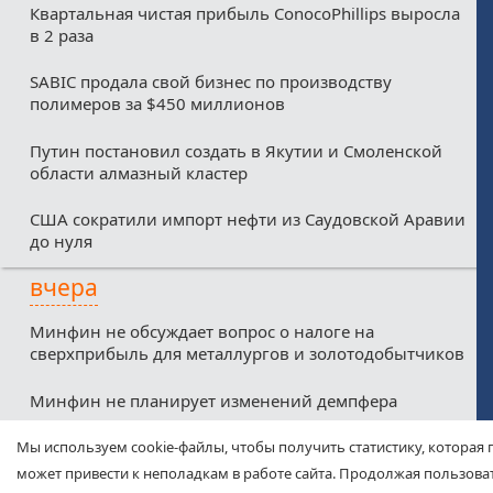
Квартальная чистая прибыль ConocoPhillips выросла
в 2 раза
SABIC продала свой бизнес по производству
полимеров за $450 миллионов
Путин постановил создать в Якутии и Смоленской
области алмазный кластер
США сократили импорт нефти из Саудовской Аравии
до нуля
вчера
Минфин не обсуждает вопрос о налоге на
сверхприбыль для металлургов и золотодобытчиков
Минфин не планирует изменений демпфера
Минфин против любых налоговых льгот для малых
Мы используем cookie-файлы, чтобы получить статистику, которая 
нефтекомпаний из-за дефицитного бюджета
может привести к неполадкам в работе сайта. Продолжая пользоват