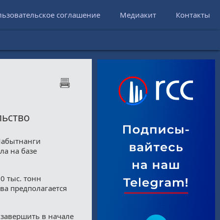
льзовательское соглашение
Медиакит
Контакты
льство
Лабытнанги
ла на базе
0 тыс. тонн
тва предполагается
 завершить в начале