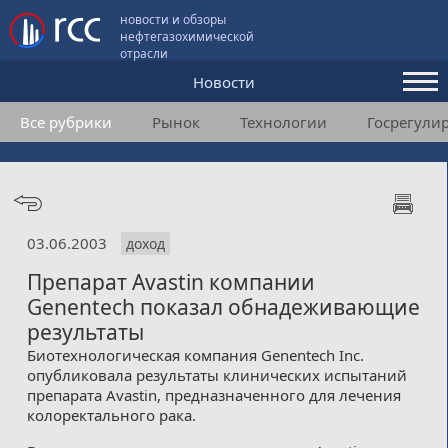
новости и обзоры
нефтегазохимической
отрасли
Новости
Все рубрики
Рынок
Технологии
Госрегули
Аналитика и мнения
Конференции
Видео
03.06.2003
доход
Подписка
Препарат Avastin компании
Genentech показал обнадеживающие
Пользовательское соглашение
результаты
Биотехнологическая компания Genentech Inc.
Медиакит
опубликовала результаты клинических испытаний
препарата Avastin, предназначенного для лечения
Контакты
колоректального рака.