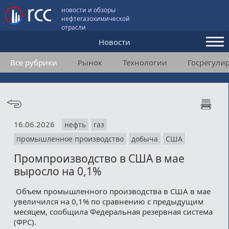
новости и обзоры
нефтегазохимической
отрасли
Новости
Все рубрики
Рынок
Технологии
Госрегули
Аналитика и мнения
Конференции
Видео
16.06.2026
нефть
газ
Подписка
промышленное производство
добыча
США
Промпроизводство в США в мае
Пользовательское соглашение
выросло на 0,1%
Медиакит
Объем промышленного производства в США в мае
увеличился на 0,1% по сравнению с предыдущим
Контакты
месяцем, сообщила Федеральная резервная система
(ФРС).