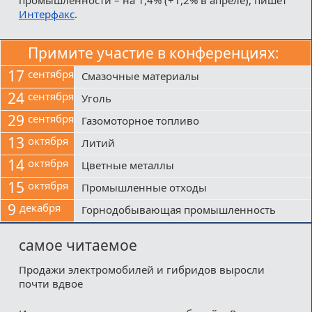
Интерфакс
.
Примите участие в конференциях:
17
сентября
Смазочные материалы
24
сентября
Уголь
29
сентября
Газомоторное топливо
13
октября
Литий
14
октября
Цветные металлы
15
октября
Промышленные отходы
9
декабря
Горнодобывающая промышленность
самое читаемое
Продажи электромобилей и гибридов выросли
почти вдвое