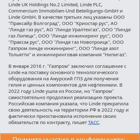
Linde UK Holdings No.2 Limited, Linde PLC,
Commercium Immobilien-Und Beteiligungs-GmbH и
Linde GmbH. В качестве третьих лиц указаны ООО
"Праксайр Волгоград", ООО "Криостар рус", АО
"Линде газ рус", АО "Линде Уралтехгаз", ООО "Линде
газ Липецк", ООО "Линде инжиниринг рус", ООО
"Праксэа рус", ООО "Линде газ Новотроицк", ООО
Газпром линде инжиниринг", ООО "Линде азот
Тольятти" и инжиниринговая компания "Нипигаз".
В январе 2016 г. "Газпром" заключил соглашение с
Linde на поставку основного технологического
оборудования на Амурский ГПЗ для получения
гелия и ценных компонентов для нефтехимии. В
2022 году Linde ушла из России, но "Газпром"
самостоятельно продолжил реализацию проекта.
Российская компания указала, что Linde прекратила
свою деятельность на территории РФ в 2022 году и
фактически приостановила исполнение своих
обязательств по контракту, пишет
ТАСС
.
Примите участие в конференциях: