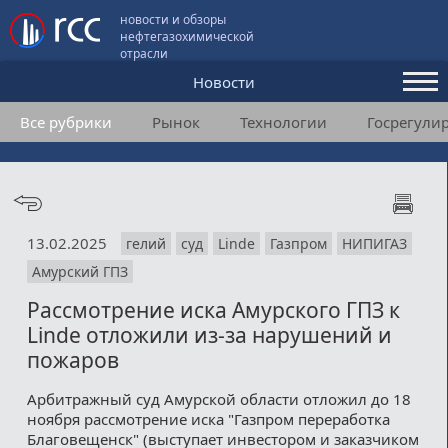
новости и обзоры
нефтегазохимической
отрасли
Новости
Все рубрики
Рынок
Технологии
Госрегули
Аналитика и мнения
Конференции
Видео
13.02.2025
гелий
суд
Linde
Газпром
НИПИГАЗ
Подписка
Амурский ГПЗ
Рассмотрение иска Амурского ГПЗ к
Пользовательское соглашение
Linde отложили из-за нарушений и
пожаров
Медиакит
Арбитражный суд Амурской области отложил до 18
Контакты
ноября рассмотрение иска "Газпром переработка
Благовещенск" (выступает инвестором и заказчиком